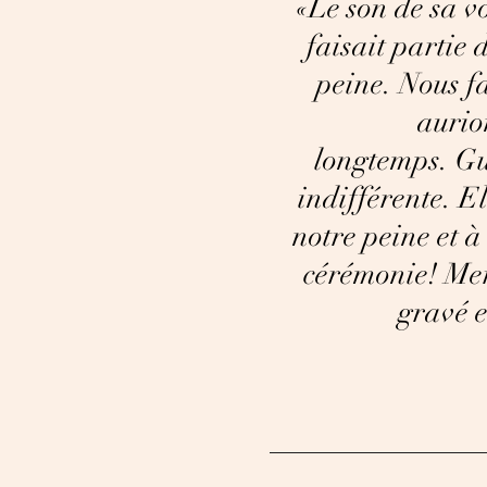
«Le son de sa v
faisait partie 
peine. Nous f
aurio
longtemps. Gu
indifférente. E
notre peine et à
cérémonie! Mer
gravé e