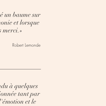
té un baume sur
monie et lorsque
s merci.
»
Robert Lemonde
endu à quelques
ionnée tant par
l'émotion et le