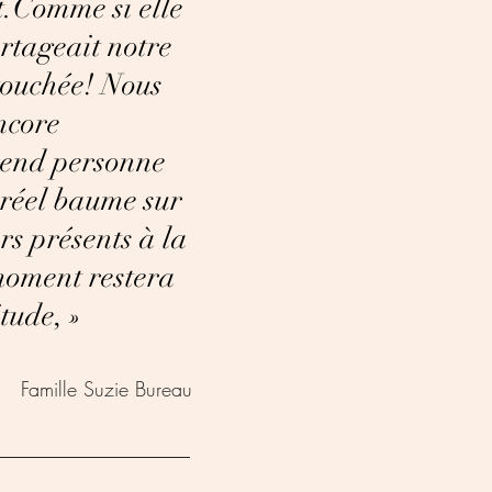
t.Comme si elle
artageait notre
touchée! Nous
ncore
 rend personne
 réel baume sur
urs présents à la
 moment restera
tude, »
Famille Suzie Bureau