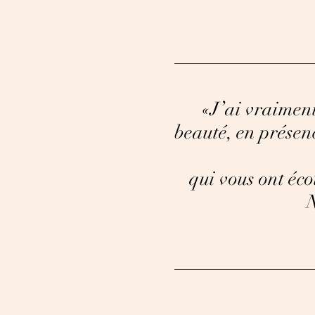
«J’ai
vraimen
beauté, en présen
qui vous ont éc
N