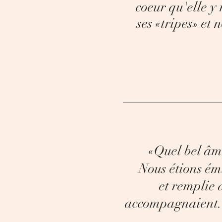
coeur qu'elle y
ses «tripes» et 
«
Quel bel âme
Nous étions ém
et remplie
accompagnaient