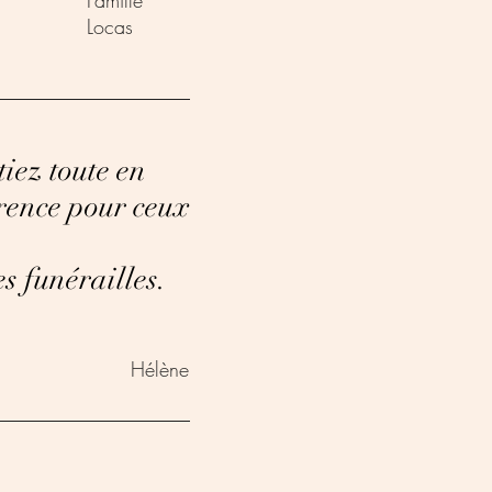
Famille
Locas
tiez toute en
érence pour ceux
s funérailles.
Hélène