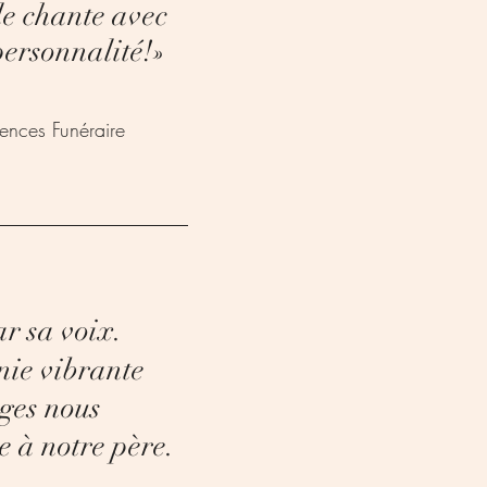
le chante avec
 personnalité!
»
dences Funéraire
ar sa voix.
nie vibrante
nges nous
 à notre père.