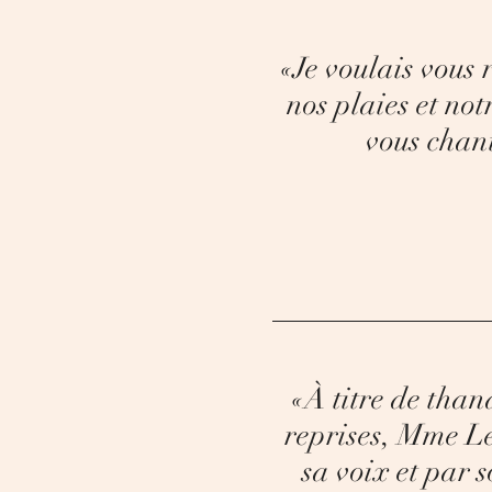
«Je voulais vous
nos plaies et not
vous chant
«À titre de than
reprises, Mme Le
sa voix et par s