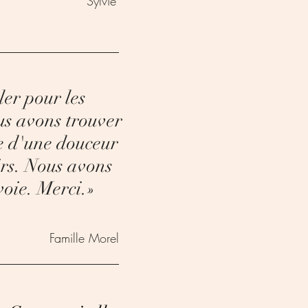
Sylvie
er pour les
us avons trouver
re d'une douceur
irs. Nous avons
voie. Merci.
»
Famille Morel